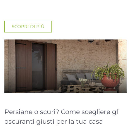
SCOPRI DI PIÙ
Persiane o scuri? Come scegliere gli
oscuranti giusti per la tua casa