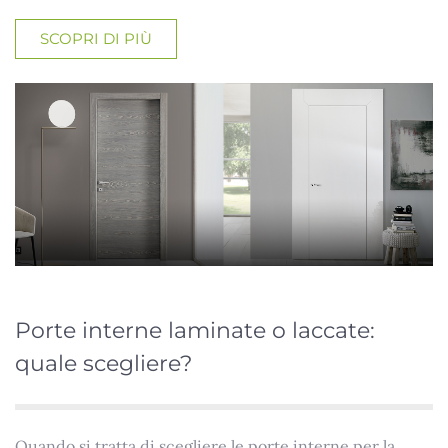
SCOPRI DI PIÙ
Porte interne laminate o laccate:
quale scegliere?
Quando si tratta di scegliere le porte interne per la