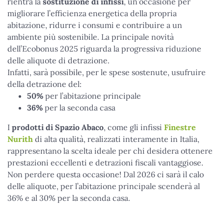
rientra la
sostituzione di infissi
, un’occasione per
migliorare l’efficienza energetica della propria
abitazione, ridurre i consumi e contribuire a un
ambiente più sostenibile. La principale novità
dell’Ecobonus 2025 riguarda la progressiva riduzione
delle aliquote di detrazione.
Infatti, sarà possibile, per le spese sostenute, usufruire
della detrazione del:
50%
per l’abitazione principale
36%
per la seconda casa
I
prodotti di Spazio Abaco
, come gli infissi
Finestre
Nurith
di alta qualità, realizzati interamente in Italia,
rappresentano la scelta ideale per chi desidera ottenere
prestazioni eccellenti e detrazioni fiscali vantaggiose.
Non perdere questa occasione! Dal 2026 ci sarà il calo
delle aliquote, per l’abitazione principale scenderà al
36% e al 30% per la seconda casa.