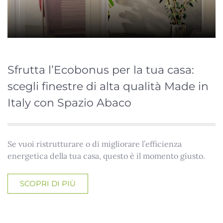
Sfrutta l’Ecobonus per la tua casa:
scegli finestre di alta qualità Made in
Italy con Spazio Abaco
Se vuoi ristrutturare o di migliorare l’efficienza
energetica della tua casa, questo è il momento giusto.
SCOPRI DI PIÙ