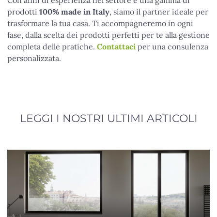
Con anni di esperienza nel settore e una gamma di
prodotti
100% made in Italy
, siamo il partner ideale per
trasformare la tua casa. Ti accompagneremo in ogni
fase, dalla scelta dei prodotti perfetti per te alla gestione
completa delle pratiche.
Contattaci
per una consulenza
personalizzata.
LEGGI I NOSTRI ULTIMI ARTICOLI