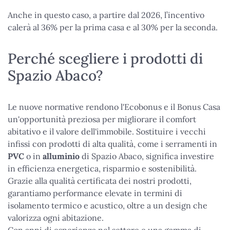
Anche in questo caso, a partire dal 2026, l’incentivo
calerà al 36% per la prima casa e al 30% per la seconda.
Perché scegliere i prodotti di
Spazio Abaco?
Le nuove normative rendono l'Ecobonus e il Bonus Casa
un'opportunità preziosa per migliorare il comfort
abitativo e il valore dell'immobile. Sostituire i vecchi
infissi con prodotti di alta qualità, come i serramenti in
PVC
o in
alluminio
di Spazio Abaco, significa investire
in efficienza energetica, risparmio e sostenibilità.
Grazie alla qualità certificata dei nostri prodotti,
garantiamo performance elevate in termini di
isolamento termico e acustico, oltre a un design che
valorizza ogni abitazione.