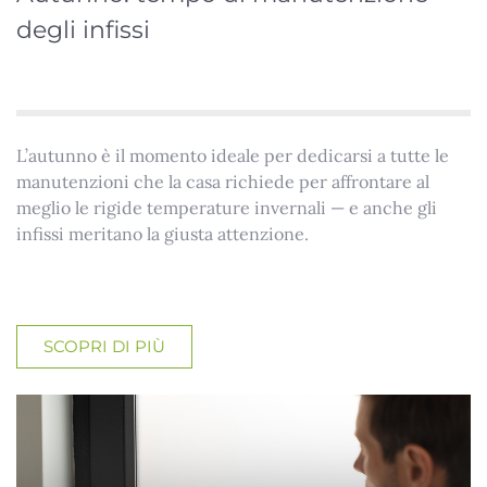
degli infissi
L’autunno è il momento ideale per dedicarsi a tutte le
manutenzioni che la casa richiede per affrontare al
meglio le rigide temperature invernali — e anche gli
infissi meritano la giusta attenzione.
SCOPRI DI PIÙ