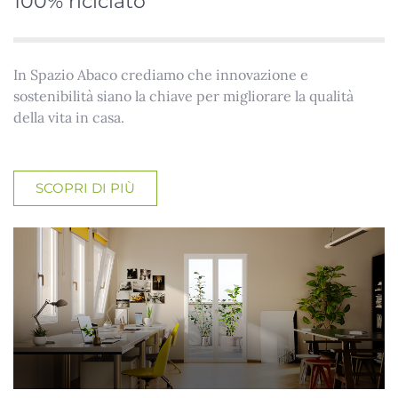
100% riciclato
In Spazio Abaco crediamo che innovazione e
sostenibilità siano la chiave per migliorare la qualità
della vita in casa.
SCOPRI DI PIÙ